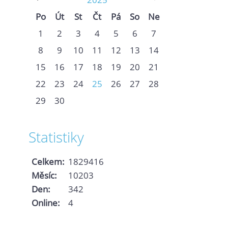
Po
Út
St
Čt
Pá
So
Ne
1
2
3
4
5
6
7
8
9
10
11
12
13
14
15
16
17
18
19
20
21
22
23
24
25
26
27
28
29
30
Statistiky
Celkem:
1829416
Měsíc:
10203
Den:
342
Online:
4