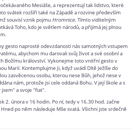
 očekávaného Mesiáše, a reprezentují tak lidstvo, které
ento svátek rozšíří také na Západě a rozvine především
ímž souvisí vznik pojmu
Hromnice
. Tímto viditelným
otkává Toho, kdo je světlem národů, a přijímá jej plnou
ům.
 my gesto naprosté odevzdanosti nás samotných vstupem
vatému, abychom mu darovali svůj život a své osobní a
h Božímu království. Vykonejme toto vnitřní gesto v
 Marií. Kontemplujme Ji, když uvádí Dítě Ježíše do
nalou zasvěcenou osobu, kterou nese Bůh, jehož nese v
ddána nám, protože jsi cele oddaná Bohu. V její škole a s
sem" a svoje "fiat".
 2. února v 16 hodin. Po ní, tedy v 16.30 hod. začne
. Hned po něm následuje Mše svatá. Všichni jste srdečně