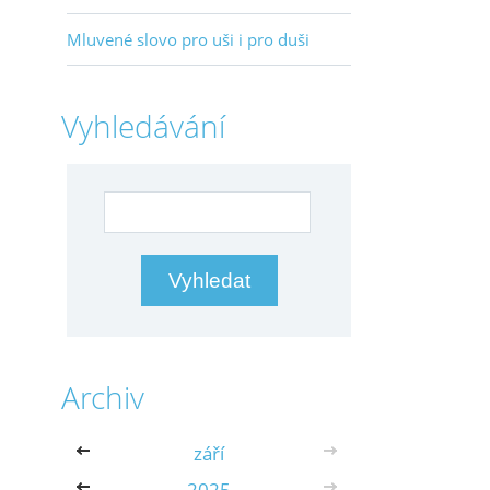
Mluvené slovo pro uši i pro duši
Vyhledávání
Archiv
<<
září
>>
<<
2025
>>