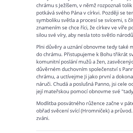
chrámu s Ježíšem, v němž rozpoznali tolik
potkává svého Pána v církvi. Později se t
symboliku světla a procesí se svícemi, s č
znamením se chce říci, že církev ve víře p
silou své víry, aby nesla toto světlo národ
Plni důvěry a uznání obnovme tedy také
do chrámu. Přistupujeme k Bohu třikrát s
komunitní poslání mužů a žen, zasvěcenýc
důvěrném duchovním společenství s Pannou
chrámu, a uctívejme Ji jako první a doko
náruči. Chudá a poslušná Panno, jsi cele o
její mateřskou pomocí obnovme své "tady j
Modlitba posvátného růžence začne v pátek
obřad svěcení svící (Hromniček) a průvod
zváni.