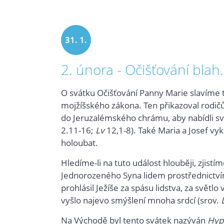
31. 1.
2. února - Očišťování blah
2024
O svátku Očišťování Panny Marie slavíme ta
mojžíšského zákona. Ten přikazoval rodič
do Jeruzalémského chrámu, aby nabídli své
2.11-16;
Lv
12,1-8). Také Maria a Josef vyk
holoubat.
Hledíme-li na tuto událost hlouběji, zjistí
Jednorozeného Syna lidem prostřednictví
prohlásil Ježíše za spásu lidstva, za svě
vyšlo najevo smýšlení mnoha srdcí (srov.
Na Východě byl tento svátek nazýván
Hyp