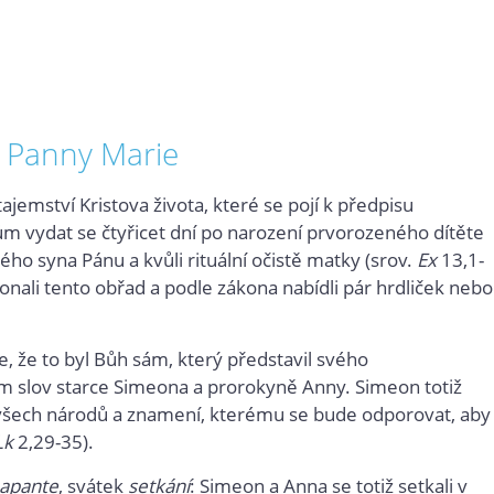
. Panny Marie
jemství Kristova života, které se pojí k předpisu
ům vydat se čtyřicet dní po narození prvorozeného dítěte
ho syna Pánu a kvůli rituální očistě matky (srov.
Ex
13,1-
onali tento obřad a podle zákona nabídli pár hrdliček nebo
me, že to byl Bůh sám, který představil svého
m slov starce Simeona a prorokyně Anny. Simeon totiž
tlo všech národů a znamení, kterému se bude odporovat, aby
Lk
2,29-35).
apante
, svátek
setkání
: Simeon a Anna se totiž setkali v