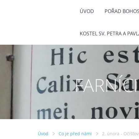
ÚVOD
POŘAD BOHOS
KOSTEL SV. PETRA A PAVL
FARNÍC
Úvod
Co je před námi
2. února - Očišťo