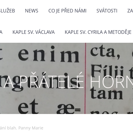
LUŽEB
NEWS
CO JE PŘED NÁMI
SVÁTOSTI
ZA
A
KAPLE SV. VÁCLAVA
KAPLE SV. CYRILA A METODĚJE
I A PŘÁTELÉ HOR
vání blah. Panny Marie