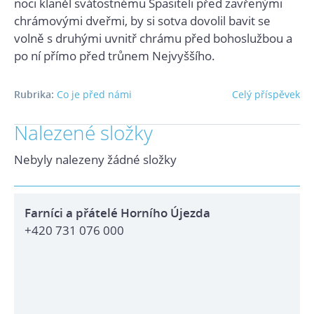
noci klaněl svátostnému Spasiteli před zavřenými
chrámovými dveřmi, by si sotva dovolil bavit se
volně s druhými uvnitř chrámu před bohoslužbou a
po ní přímo před trůnem Nejvyššího.
Rubrika:
Co je před námi
Celý příspěvek
Nalezené složky
Nebyly nalezeny žádné složky
Farníci a přátelé Horního Újezda
+420 731 076 000