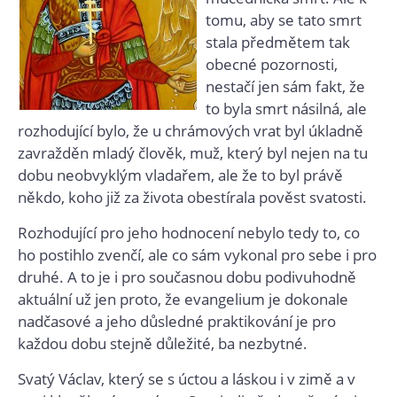
tomu, aby se tato smrt
stala předmětem tak
obecné pozornosti,
nestačí jen sám fakt, že
to byla smrt násilná, ale
rozhodující bylo, že u chrámových vrat byl úkladně
zavražděn mladý člověk, muž, který byl nejen na tu
dobu neobvyklým vladařem, ale že to byl právě
někdo, koho již za života obestírala pověst svatosti.
Rozhodující pro jeho hodnocení nebylo tedy to, co
ho postihlo zvenčí, ale co sám vykonal pro sebe i pro
druhé. A to je i pro současnou dobu podivuhodně
aktuální už jen proto, že evangelium je dokonale
nadčasové a jeho důsledné praktikování je pro
každou dobu stejně důležité, ba nezbytné.
Svatý Václav, který se s úctou a láskou i v zimě a v