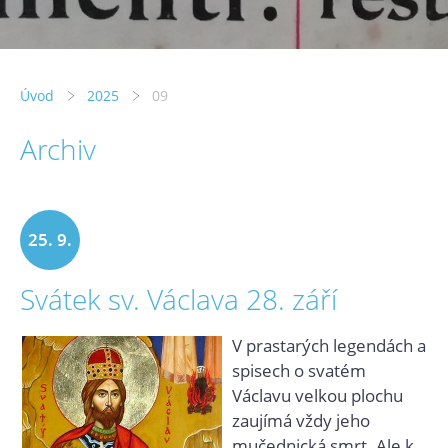
Úvod
2025
09
Archiv
25. 9.
Svátek sv. Václava 28. září
2025
V prastarých legendách a
spisech o svatém
Václavu velkou plochu
zaujímá vždy jeho
mučednická smrt. Ale k