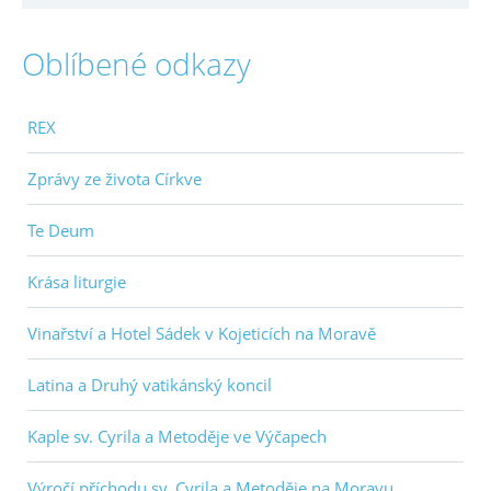
Oblíbené odkazy
REX
Zprávy ze života Církve
Te Deum
Krása liturgie
Vinařství a Hotel Sádek v Kojeticích na Moravě
Latina a Druhý vatikánský koncil
Kaple sv. Cyrila a Metoděje ve Výčapech
Výročí příchodu sv. Cyrila a Metoděje na Moravu