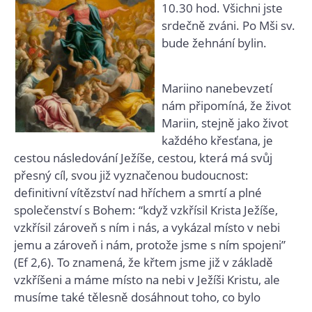
10.30 hod. Všichni jste
srdečně zváni. Po Mši sv.
bude žehnání bylin.
Mariino nanebevzetí
nám připomíná, že život
Mariin, stejně jako život
každého křesťana, je
cestou následování Ježíše, cestou, která má svůj
přesný cíl, svou již vyznačenou budoucnost:
definitivní vítězství nad hříchem a smrtí a plné
společenství s Bohem: “když vzkřísil Krista Ježíše,
vzkřísil zároveň s ním i nás, a vykázal místo v nebi
jemu a zároveň i nám, protože jsme s ním spojeni”
(Ef 2,6). To znamená, že křtem jsme již v základě
vzkříšeni a máme místo na nebi v Ježíši Kristu, ale
musíme také tělesně dosáhnout toho, co bylo