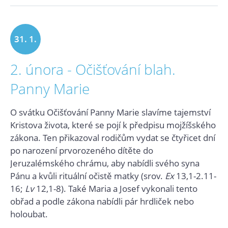
31. 1.
2. února - Očišťování blah.
2024
Panny Marie
O svátku Očišťování Panny Marie slavíme tajemství
Kristova života, které se pojí k předpisu mojžíšského
zákona. Ten přikazoval rodičům vydat se čtyřicet dní
po narození prvorozeného dítěte do
Jeruzalémského chrámu, aby nabídli svého syna
Pánu a kvůli rituální očistě matky (srov.
Ex
13,1-2.11-
16;
Lv
12,1-8). Také Maria a Josef vykonali tento
obřad a podle zákona nabídli pár hrdliček nebo
holoubat.