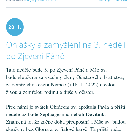
20. 1.
Ohlášky a zamyšlení na 3. neděli
2024
po Zjevení Páně
Tato neděle bude 3. po Zjevení Páně a Mše sv.
bude sloužena za všechny členy Očistcového bratrstva,
za zemřelého Josefa Němce (+18. 1. 2022) a celou
živou a zemřelou rodinu a duše v očistci.
Před námi je svátek Obrácení sv. apoštola Pavla a příští
neděle už bude Septuagesima neboli Devítník.
Znamená to, že začne doba předpostní a Mše sv. budou
slouženy bez Gloria a ve fialové barvě. Ta příští bude,