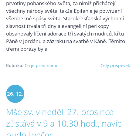
prvotiny pohanského světa, za nimiž přicházejí
všechny národy světa, takže Epifanie je potvrzení
všeobecné spásy světa. Starokřesťanská východní
slavnost trvala tři dny a evangelijní perikopy
obsahovaly líčení adorace tří svatých mudrců, křtu
Páně v Jordánu a zázraku na svatbě v Káně. Těmito
třemi obrazy byla
Rubrika:
Co je před námi
Celý příspěvek
26. 12.
Mše sv. v neděli 27. prosince
2020
zůstává v 9 a 10.30 hod., navíc
bude i večer