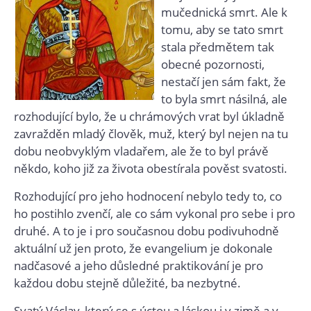
mučednická smrt. Ale k
tomu, aby se tato smrt
stala předmětem tak
obecné pozornosti,
nestačí jen sám fakt, že
to byla smrt násilná, ale
rozhodující bylo, že u chrámových vrat byl úkladně
zavražděn mladý člověk, muž, který byl nejen na tu
dobu neobvyklým vladařem, ale že to byl právě
někdo, koho již za života obestírala pověst svatosti.
Rozhodující pro jeho hodnocení nebylo tedy to, co
ho postihlo zvenčí, ale co sám vykonal pro sebe i pro
druhé. A to je i pro současnou dobu podivuhodně
aktuální už jen proto, že evangelium je dokonale
nadčasové a jeho důsledné praktikování je pro
každou dobu stejně důležité, ba nezbytné.
Svatý Václav, který se s úctou a láskou i v zimě a v