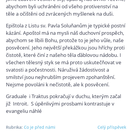
abychom byli uchráněni od všeho protivenství na
těle a očištěni od zvrácených myšlenek na duši.
Epištola z Listu sv. Pavla Soluňanům je typické postní
kázání. Apoštol má na mysli náš duchovní prospěch,
abychom se líbili Bohu, protože to je jeho vůle, naše
posvěcení. Jeho největší překážkou jsou hříchy proti
čistotě, které činí z našeho těla ďáblovou nádobu. I
všechen tělesný styk se má proto uskutečňovat ve
svatosti a počestnosti. Náruživá žádostivost a
smilství jsou nejhrubším projevem zpohanštění.
Nejsme povoláni k nečistotě, ale k posvěcení.
Graduale i Traktus pokračují v duchu, kterým začal
již Introit. S úpěnlivými prosbami kontrastuje v
evangeliu náhlé
Rubrika:
Co je před námi
Celý příspěvek