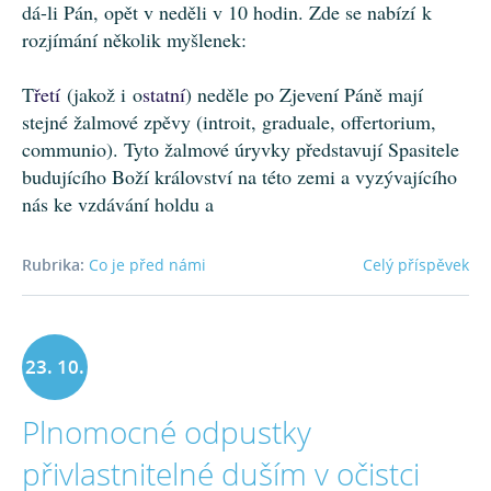
dá-li Pán, opět v neděli v 10 hodin. Zde se n
abízí k
rozjímání několik myšlenek:
T
řetí
(jakož i o
statní
) neděle po Zjevení Páně mají
stejné žalmové zpěvy (introit, graduale, offertorium,
communio). Tyto žalmové úryvky představují Spasitele
budujícího Boží království na této zemi a vyzývajícího
nás ke vzdávání holdu a
Rubrika:
Co je před námi
Celý příspěvek
23. 10.
Plnomocné odpustky
2021
přivlastnitelné duším v očistci