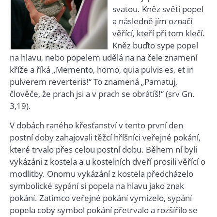
svatou. Kněz světí popel
a následně jím označí
věřící, kteří při tom klečí.
Kněz buďto sype popel
na hlavu, nebo popelem udělá na na čele znamení
kříže a říká „Memento, homo, quia pulvis es, et in
pulverem reverteris!“ To znamená „Pamatuj,
člověče, že prach jsi a v prach se obrátíš!“ (srv Gn.
3,19).
V dobách raného křesťanství v tento první den
postní doby zahajovali těžcí hříšníci veřejné pokání,
které trvalo přes celou postní dobu. Během ní byli
vykázáni z kostela a u kostelních dveří prosili věřící o
modlitby. Onomu vykázání z kostela předcházelo
symbolické sypání si popela na hlavu jako znak
pokání. Zatímco veřejné pokání vymizelo, sypání
popela coby symbol pokání přetrvalo a rozšířilo se