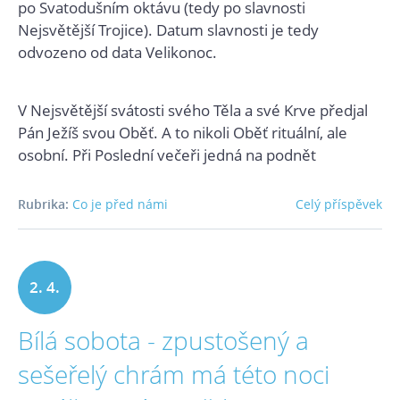
po Svatodušním oktávu (tedy po slavnosti
Nejsvětější Trojice). Datum slavnosti je tedy
odvozeno od data Velikonoc.
V Nejsvětější svátosti svého Těla a své Krve předjal
Pán Ježíš svou Oběť. A to nikoli Oběť rituální, ale
osobní. Při Poslední večeři jedná na podnět
Rubrika:
Co je před námi
Celý příspěvek
2. 4.
Bílá sobota - zpustošený a
2021
sešeřelý chrám má této noci