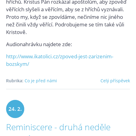
hříchů. Kristus Pán rozkázal apoštolům, aby zpověď
věřících slyšeli a věřícím, aby se z hříchů vyznávali.
Proto my, když se zpovídáme, nečiníme nic jiného
než činili vždy věřící. Podrobujeme se tím také vůli
Kristově.
Audionahrávku najdete zde:
http://www.ikatolici.cz/zpoved-jest-zarizenim-
bozskym/
Rubrika:
Co je před námi
Celý příspěvek
24. 2.
Reminiscere - druhá neděle
2024