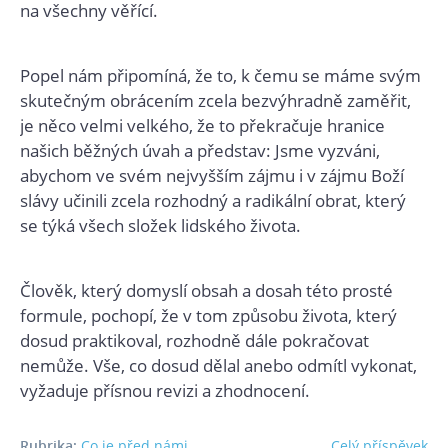
na všechny věřící.
Popel nám připomíná, že to, k čemu se máme svým
skutečným obrácením zcela bezvýhradně zaměřit,
je něco velmi velkého, že to překračuje hranice
našich běžných úvah a představ: Jsme vyzváni,
abychom ve svém nejvyšším zájmu i v zájmu Boží
slávy učinili zcela rozhodný a radikální obrat, který
se týká všech složek lidského života.
Člověk, který domyslí obsah a dosah této prosté
formule, pochopí, že v tom způsobu života, který
dosud praktikoval, rozhodně dále pokračovat
nemůže. Vše, co dosud dělal anebo odmítl vykonat,
vyžaduje přísnou revizi a zhodnocení.
Rubrika:
Co je před námi
Celý příspěvek