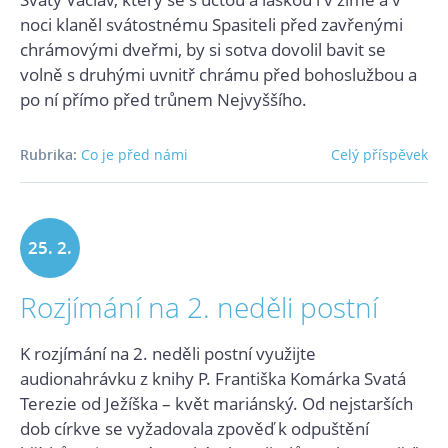
noci klaněl svátostnému Spasiteli před zavřenými
chrámovými dveřmi, by si sotva dovolil bavit se
volně s druhými uvnitř chrámu před bohoslužbou a
po ní přímo před trůnem Nejvyššího.
Rubrika:
Co je před námi
Celý příspěvek
25. 2.
Rozjímání na 2. neděli postní
2024
K rozjímání na 2. neděli postní využijte
audionahrávku z knihy P. Františka Komárka Svatá
Terezie od Ježíška – květ mariánský. Od nejstarších
dob církve se vyžadovala zpověď k odpuštění