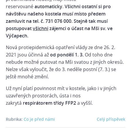
reservované
automaticky
.
Všichni ostatní si pro
návštěvu našeho kostela musí místo předem
zamluvit na tel. č. 731 076 000. Stejně tak musí
postupovat
všichni
zájemci o účast na Mši sv. ve
Výčapech.
Nová protiepidemická opatření vlády ze dne 26. 2.
2021 jsou účinná až
od pondělí 1. 3.
Od toho dne
nebude možné pu
tovat na Mši svatou z jiných okresů.
Nelze
však vyloučit, že do 3. neděle postní (7. 3.) se
ještě mnohé změní.
Už nyní platí povinnost mít v kostele, jako i v jiných
uzavřených prostorách, ústa i nos
zakrytá
respirátorem třídy FFP2
a vyšší.
Rubrika:
Co je před námi
Celý příspěvek