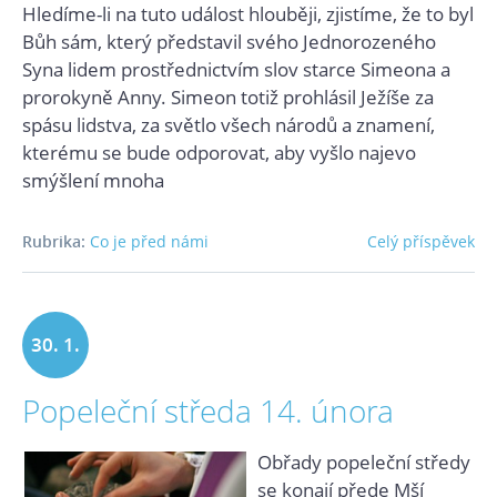
Hledíme-li na tuto událost hlouběji, zjistíme, že to byl
Bůh sám, který představil svého Jednorozeného
Syna lidem prostřednictvím slov starce Simeona a
prorokyně Anny. Simeon totiž prohlásil Ježíše za
spásu lidstva, za světlo všech národů a znamení,
kterému se bude odporovat, aby vyšlo najevo
smýšlení mnoha
Rubrika:
Co je před námi
Celý příspěvek
30. 1.
Popeleční středa 14. února
2024
Obřady popeleční středy
se konají přede Mší