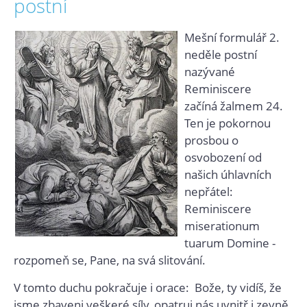
postní
Mešní formulář 2.
neděle postní
nazývané
Reminiscere
začíná žalmem 24.
Ten je pokornou
prosbou o
osvobození od
našich úhlavních
nepřátel:
Reminiscere
miserationum
tuarum Domine -
rozpomeň se, Pane, na svá slitování.
V tomto duchu pokračuje i orace: Bože, ty vidíš, že
jsme zbaveni veškeré síly, opatruj nás uvnitř i zevně,