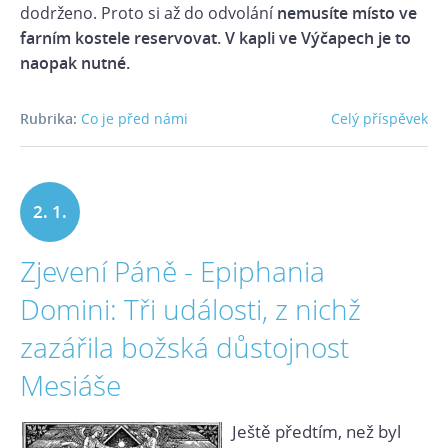
dodrženo. Proto si až do odvolání
nemusíte místo ve
farním kostele reservovat. V kapli ve Výčapech je to
naopak nutné.
Rubrika:
Co je před námi
Celý příspěvek
2. 1.
Zjevení Páně - Epiphania
2021
Domini: Tři události, z nichž
zazářila božská důstojnost
Mesiáše
Ještě předtím, než byl