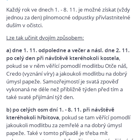
Každý rok ve dnech 1. - 8. 11. je možné získat (vždy
jednou za den) plnomocné odpustky přivlastnitelné
duším v očistci.
Lze tak učinit dvojím způsobem:
a) dne 1. 11. odpoledne a večer a násl. dne 2. 11.
po celý den
při návštěvě kteréhokoli kostela
,
pokud se v něm věřící pomodlí modlitbu Otče náš,
Credo (vyznání víry) a jakoukoli modlitbu na dobrý
úmysl papeže. Samozřejmostí je svatá zpověď
vykonaná ne déle než přibližně týden před tím a
také svaté přijímání týž den.
b) po celých osm dní 1. - 8. 11. při návštěvě
kteréhokoli hřbitova
, pokud se tam věřící pomodlí
jakoukoli modlitbu za zemřelé a na dobrý úmysl
papeže. Také v tomto případě je třeba mít