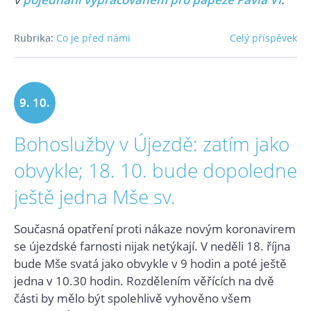
Rubrika:
Co je před námi
Celý příspěvek
9. 10.
Bohoslužby v Újezdě: zatím jako
2020
obvykle; 18. 10. bude dopoledne
ještě jedna Mše sv.
Současná opatření proti nákaze novým koronavirem
se újezdské farnosti nijak netýkají. V neděli 18. října
bude Mše svatá jako obvykle v 9 hodin a poté ještě
jedna v 10.30 hodin. Rozdělením věřících na dvě
části by mělo být spolehlivě vyhověno všem