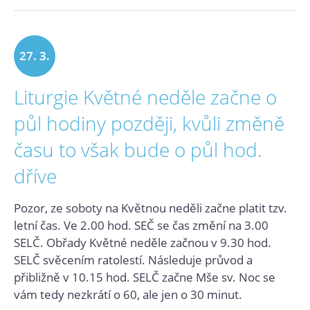
27. 3.
Liturgie Květné neděle začne o
2021
půl hodiny později, kvůli změně
času to však bude o půl hod.
dříve
Pozor, ze soboty na Květnou neděli začne platit tzv.
letní čas. Ve 2.00 hod. SEČ se čas změní na 3.00
SELČ. Obřady Květné neděle začnou v 9.30 hod.
SELČ svěcením ratolestí. Následuje průvod a
přibližně v 10.15 hod. SELČ začne Mše sv. Noc se
vám tedy nezkrátí o 60, ale jen o 30 minut.