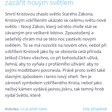
zazářit novým světlem
Smrtí Kristovou zhaslo světlo Starého Zákona.
Kristovým vzkříšením ukázalo se celému světu nové
světlo – Nový Zákon, který od této chvíle stal se
závazným pro veškeré lidstvo. Zpoustošený a
sešeřelý chrám má se této noc zastkvíti novým
světlem. To se má rozsvítit na novém ohni, neboť při
vzkříšení Kristově jako by se obnovila celá příroda.
Jelikož Církev všechno, co při bohoslužách užívá,
žehná, aby to vyňala z profánního užívání; aby to
svými modlitbami povznesla. Právě proto světí také
slavným způsobem i tento nový oheň. Ten je
zároveň symbolem vzkříšeného Krista, neboť jako
neživý kámen vydává jasnou jiskru, tak temný hrob
vydal Světlo, které
Rubrika:
Co je před námi
Celý příspěvek