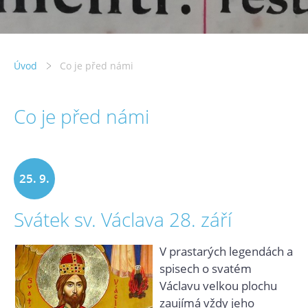
Úvod
Co je před námi
Co je před námi
25. 9.
Svátek sv. Václava 28. září
2025
V prastarých legendách a
spisech o svatém
Václavu velkou plochu
zaujímá vždy jeho