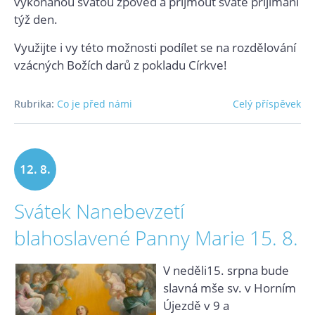
vykonanou svatou zpověď a přijmout svaté přijímání
týž den.
Využijte i vy této možnosti podílet se na rozdělování
vzácných Božích darů z pokladu Církve!
Rubrika:
Co je před námi
Celý příspěvek
12. 8.
Svátek Nanebevzetí
2021
blahoslavené Panny Marie 15. 8.
V neděli15. srpna bude
slavná mše sv. v Horním
Újezdě v 9 a