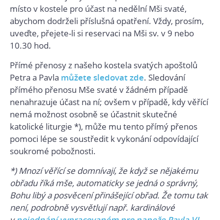
místo v kostele pro účast na nedělní Mši svaté,
abychom dodrželi příslušná opatření. Vždy, prosím,
uveďte, přejete-li si reservaci na Mši sv. v 9 nebo
10.30 hod.
Přímé přenosy z našeho kostela svatých apoštolů
Petra a Pavla
můžete sledovat zde
. Sledování
přímého přenosu Mše svaté v žádném případě
nenahrazuje účast na ní; ovšem v případě, kdy věřící
nemá možnost osobně se účastnit skutečné
katolické liturgie *), může mu tento přímý přenos
pomoci lépe se soustředit k vykonání odpovídající
soukromé pobožnosti.
*) Mnozí věřící se domnívají, že když se nějakému
obřadu říká mše, automaticky se jedná o správný,
Bohu libý a posvěcení přinášející obřad. Že tomu tak
není, podrobně vysvětlují např. kardinálové
v
pojednání vypracovaném pro papeže Pavla VI
.