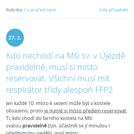
Rubrika:
Co je před námi
Celý příspěvek
27. 2.
Kdo nechodí na Mši sv. v Újezdě
2021
pravidelně, musí si místo
reservovat. Všichni musí mít
respirátor třídy alespoň FFP2
Jen každé 10. místo k sezení může být v kostele
obsazeno, proto
je nutné si místo předem reservovat
.
Ti, kdo chodí do farního kostela na Mši
svatou
pravidelně
(tzn. účastnili se jí minulou i
předminulou neděli), mají místo