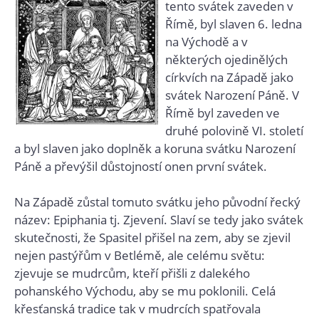
tento svátek zaveden v
Římě, byl slaven 6. ledna
na Východě a v
některých ojedinělých
církvích na Západě jako
svátek Narození Páně. V
Římě byl zaveden ve
druhé polovině VI. století
a byl slaven jako doplněk a koruna svátku Narození
Páně a převýšil důstojností onen první svátek.
Na Západě zůstal tomuto svátku jeho původní řecký
název: Epiphania tj. Zjevení. Slaví se tedy jako svátek
skutečnosti, že Spasitel přišel na zem, aby se zjevil
nejen pastýřům v Betlémě, ale celému světu:
zjevuje se mudrcům, kteří přišli z dalekého
pohanského Východu, aby se mu poklonili. Celá
křesťanská tradice tak v mudrcích spatřovala