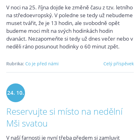
V noci na 25. října dojde ke změně času z tzv. letního
na středoevropský. V poledne se tedy už nebudeme
muset tvářit, že je 13 hodin, ale svobodně opět
budeme moci mít na svých hodinkách hodin
dvanáct. Nezapomeňte si tedy už dnes večer nebo v
neděli ráno posunout hodinky o 60 minut zpět.
Rubrika:
Co je před námi
Celý příspěvek
24. 10.
Reservujte si místo na nedělní
2020
Mši svatou
V naší farnosti je nyní třeba předem si zamluvit