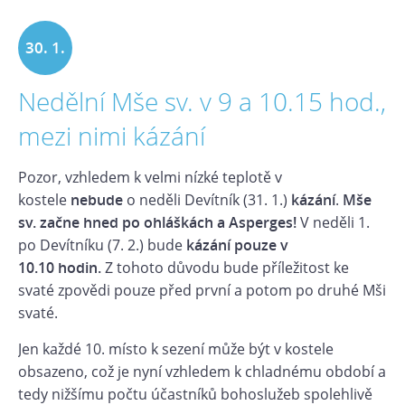
30. 1.
Nedělní Mše sv. v 9 a 10.15 hod.,
2021
mezi nimi kázání
Pozor, vzhledem k velmi nízké teplotě v
kostele
nebude
o neděli Devítník (31. 1.)
kázání
.
Mše
sv. začne hned po ohláškách a Asperges!
V neděli 1.
po Devítníku (7. 2.)
bude
kázání pouze v
10.10 hodin.
Z tohoto důvodu bude příležitost ke
svaté zpovědi pouze před první a potom po druhé Mši
svaté.
Jen každé 10. místo k sezení může být v kostele
obsazeno, což je nyní vzhledem k chladnému období a
tedy nižšímu počtu účastníků bohoslužeb spolehlivě