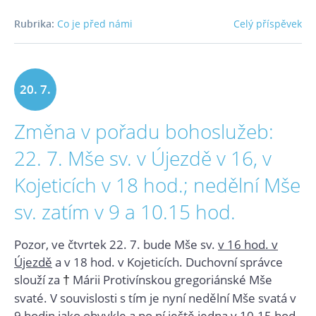
Rubrika:
Co je před námi
Celý příspěvek
20. 7.
Změna v pořadu bohoslužeb:
2021
22. 7. Mše sv. v Újezdě v 16, v
Kojeticích v 18 hod.; nedělní Mše
sv. zatím v 9 a 10.15 hod.
Pozor, ve čtvrtek 22. 7. bude Mše sv.
v 16 hod. v
Újezdě
a v 18 hod. v Kojeticích. Duchovní správce
slouží za
Márii Protivínskou
gregoriánské Mše
†
svaté. V souvislosti s tím je nyní nedělní Mše svatá v
9 hodin jako obvykle a po ní ještě jedna v 10.15 hod.