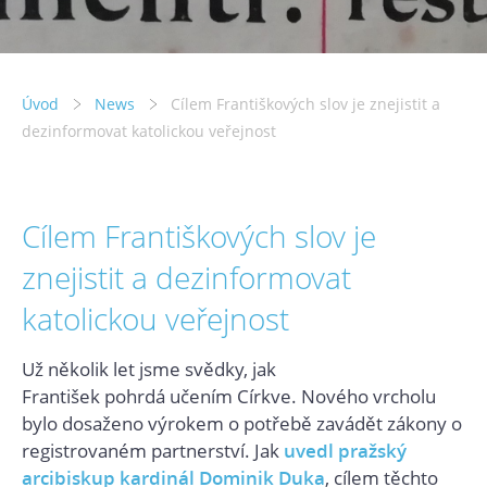
Úvod
News
Cílem Františkových slov je znejistit a
dezinformovat katolickou veřejnost
Cílem Františkových slov je
znejistit a dezinformovat
katolickou veřejnost
Už několik let jsme svědky, jak
František pohrdá učením Církve. Nového vrcholu
bylo dosaženo výrokem o potřebě zavádět zákony o
registrovaném partnerství. Jak
uvedl pražský
arcibiskup kardinál Dominik Duka
, cílem těchto