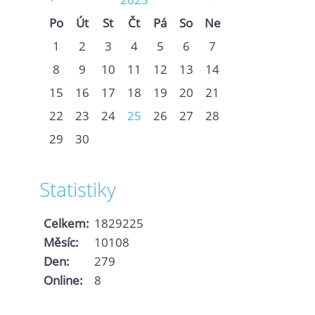
Po
Út
St
Čt
Pá
So
Ne
1
2
3
4
5
6
7
8
9
10
11
12
13
14
15
16
17
18
19
20
21
22
23
24
25
26
27
28
29
30
Statistiky
Celkem:
1829225
Měsíc:
10108
Den:
279
Online:
8