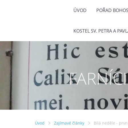
ÚVOD
POŘAD BOHOS
KOSTEL SV. PETRA A PAVL
FARNÍC
Úvod
Zajímavé články
Bílá neděle - prvn