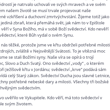
tědrostí je natrvalo uchovali ve svých mravech a ve svém
elém našem životě se musí trvale projevovat naše
né vzkříšení a duchovní zmrtvýchvstání. Žijeme totiž jako
ra, jediná zbraň, která přemáhá svět, jak nám to v Epištole
do věří v Syna Božího, má v sobě Boží svědectví. Kdo nevěří
svědectví, které Bůh vydal o svém Synu.
nás těžké, protože jsme ve křtu obdrželi potřebné milosti
drojích, zvláště v Nejsvětější Svátosti. To je vítězná moc
sme se stali Božími syny. Naše víra se opírá o trojí
c, Slovo a Duch Svatý. Ono svědectví „vody“ , o kterém
l při Ježíšově křtu v Jordánu; svědectví „krve“ podává sám
ovídá celý Starý zákon. Svědectví Ducha jsou slavné Letnice
chny potřebné nebeské dary a milosti. Všechny tři božské
ochvějným svědectvím.
o uvěřilo ve Vykupitele. Kdo věří, má toto svědectví v
ále svým životem.