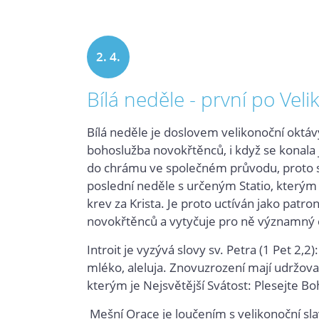
2. 4.
Bílá neděle - první po Vel
2016
Bílá neděle je doslovem velikonoční oktáv
bohoslužba novokřtěnců, i když se konala ji
do chrámu ve společném průvodu, proto se
poslední neděle s určeným Statio, kterým j
krev za Krista. Je proto uctíván jako patr
novokřtěnců a vytyčuje pro ně významný cíl
Introit je vyzývá slovy sv. Petra (1 Pet 2,2
mléko, aleluja. Znovuzrození mají udržov
kterým je Nejsvětější Svátost: Plesejte B
Mešní Orace je loučením s velikonoční s