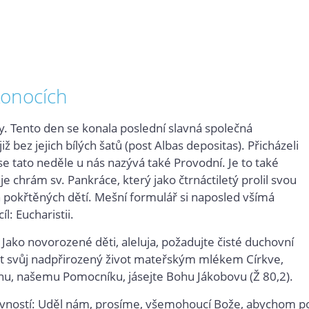
ikonocích
y. Tento den se konala poslední slavná společná
ž bez jejich bílých šatů (post Albas depositas). Přicházeli
 tato neděle u nás nazývá také Provodní. Je to také
e chrám sv. Pankráce, který jako čtrnáctiletý prolil svou
on pokřtěných dětí. Mešní formulář si naposled všímá
: Eucharistii.
): Jako novorozené děti, aleluja, požadujte čisté duchovní
at svůj nadpřirozený život mateřským mlékem Církve,
ohu, našemu Pomocníku, jásejte Bohu Jákobovu (Ž 80,2).
lavností: Uděl nám, prosíme, všemohoucí Bože, abychom p