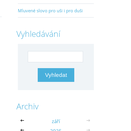
Mluvené slovo pro uši i pro duši
Vyhledávání
Archiv
<<
září
>>
<<
2025
>>