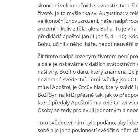
skončení velikonočních slavností s tvou š
životě. Je to myšlenka sv. Augustina: v c
velikonoční znovuzrození, naše nadpřiroze
zrození nikoliv z těla, ale z Boha. To je ví
předkládá apoštol Jan (1 Jan 5, 4 – 10): K
Bohu, učinil z něho lháře, neboť neuvěřil 
Žít tímto nadpřirozeným životem není pro 
a dále je získáváme v dalších svátostných z
naší víry, Božího daru, který znamená, že j
nezlomné svědectví. Těmi svědky jsou Ote
mluví Apoštol, je Otcův hlas, který svědči
Boží Syn na kříži přesně tak, jak to předp
které předaly Apoštolům a celé Církvi vše
Osoby se tedy projevují jednotným a ne
Toto svědectví nám bylo podáno, aby lidstv
sobě a je jeho povinností svědčit o něm d