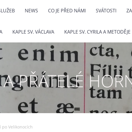
LUŽEB
NEWS
CO JE PŘED NÁMI
SVÁTOSTI
ZA
A
KAPLE SV. VÁCLAVA
KAPLE SV. CYRILA A METODĚJE
I A PŘÁTELÉ HOR
í po Velikonocích