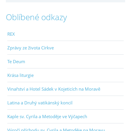
Oblíbené odkazy
REX
Zprávy ze života Církve
Te Deum
Krása liturgie
Vinařství a Hotel Sádek v Kojeticích na Moravě
Latina a Druhý vatikánský koncil
Kaple sv. Cyrila a Metoděje ve Výčapech
Výročí příchodu sv. Cyrila a Metoděje na Moravu