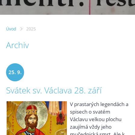
Úvod
2025
Archiv
25. 9.
Svátek sv. Václava 28. září
2025
V prastarých legendách a
spisech o svatém
Václavu velkou plochu
zaujímá vždy jeho
mučednická smrt. Ale k