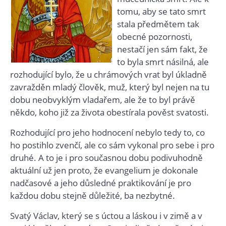
tomu, aby se tato smrt
stala předmětem tak
obecné pozornosti,
nestačí jen sám fakt, že
to byla smrt násilná, ale
rozhodující bylo, že u chrámových vrat byl úkladně
zavražděn mladý člověk, muž, který byl nejen na tu
dobu neobvyklým vladařem, ale že to byl právě
někdo, koho již za života obestírala pověst svatosti.
Rozhodující pro jeho hodnocení nebylo tedy to, co
ho postihlo zvenčí, ale co sám vykonal pro sebe i pro
druhé. A to je i pro současnou dobu podivuhodně
aktuální už jen proto, že evangelium je dokonale
nadčasové a jeho důsledné praktikování je pro
každou dobu stejně důležité, ba nezbytné.
Svatý Václav, který se s úctou a láskou i v zimě a v