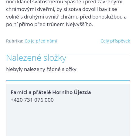
noci klaněl svátostnému Spasiteli před zavřenými
chrámovými dveřmi, by si sotva dovolil bavit se
volně s druhými uvnitř chrámu před bohoslužbou a
po ní přímo před trůnem Nejvyššího.
Rubrika:
Co je před námi
Celý příspěvek
Nalezené složky
Nebyly nalezeny žádné složky
Farníci a přátelé Horního Újezda
+420 731 076 000